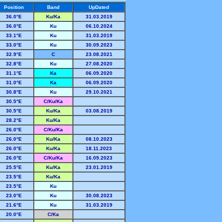
Position
Band
UpDated
36
.0
°E
Ku/Ka
31.03.2019
36
.0
°E
Ku
06.10.2024
33
.1
°E
Ku
31.03.2019
33
.0
°E
Ku
30.09.2023
32
.9
°E
C
23.08.2021
32
.8
°E
Ku
27.08.2020
31
.1
°E
Ka
06.09.2020
31
.0
°E
Ka
06.09.2020
30
.8
°E
Ku
29.10.2021
30
.5
°E
C/Ku/Ka
30
.5
°E
Ku/Ka
03.08.2019
28
.2
°E
Ku/Ka
26
.0
°E
C/Ku/Ka
26
.0
°E
Ku/Ka
08.10.2023
26
.0
°E
Ku/Ka
18.11.2023
26
.0
°E
C/Ku/Ka
16.09.2023
25
.5
°E
Ku/Ka
23.01.2019
23
.5
°E
Ku/Ka
23
.5
°E
Ku
23
.0
°E
Ku
30.08.2023
21
.6
°E
Ku
31.03.2019
20
.0
°E
C/Ka