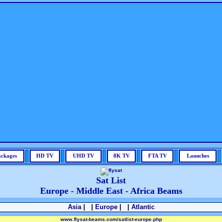
ackages
HD TV
UHD TV
8K TV
FTA TV
Launches
Sat List
Europe - Middle East - Africa Beams
Asia
| |
Europe
| |
Atlantic
www.flysat-beams.com/satlist-europe.php