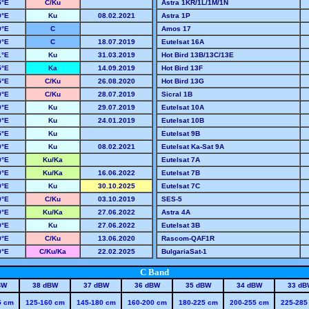
5
°E
C/Ku
Astra 1KR/1L/1M/1N
0
°E
Ku
08.02.2021
Astra 1P
0
°E
C
Amos 17
0
°E
C
18.07.2019
Eutelsat 16A
1
°E
Ku
31.03.2019
Hot Bird 13B/13C/13E
5
°E
Ka
14.09.2019
Hot Bird 13F
5
°E
C/Ku
26.08.2020
Hot Bird 13G
0
°E
C/Ku
28.07.2019
Sicral 1B
0
°E
Ku
29.07.2019
Eutelsat 10A
0
°E
Ku
24.01.2019
Eutelsat 10B
5
°E
Ku
Eutelsat 9B
0
°E
Ku
08.02.2021
Eutelsat Ka-Sat 9A
0
°E
Ku/Ka
Eutelsat 7A
0
°E
Ku/Ka
16.06.2022
Eutelsat 7B
0
°E
Ku
30.10.2025
Eutelsat 7C
0
°E
C/Ku
03.10.2019
SES-5
0
°E
Ku/Ka
27.06.2022
Astra 4A
0
°E
Ku
27.06.2022
Eutelsat 3B
0
°E
C/Ku
13.06.2020
Rascom-QAF1R
0
°E
C/Ku/Ka
22.02.2025
BulgariaSat-1
C Band
BW
38 dBW
37 dBW
36 dBW
35 dBW
34 dBW
33 dB
5 cm
125-160 cm
145-180 cm
160-200 cm
180-225 cm
200-255 cm
225-285