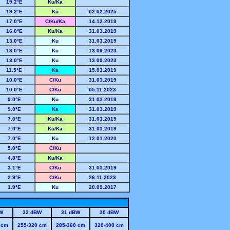
19
.2
°E
Ku/Ka
19
.2
°E
Ku
02.02.2025
17
.0
°E
C/Ku/Ka
14.12.2019
16
.0
°E
Ku/Ka
31.03.2019
13
.0
°E
Ku
31.03.2019
13
.0
°E
Ku
13.09.2023
13
.0
°E
Ku
13.09.2023
11
.5
°E
Ka
15.03.2019
10
.0
°E
C/Ku
31.03.2019
10
.0
°E
C/Ku
05.11.2023
9
.0
°E
Ku
31.03.2019
9
.0
°E
Ka
31.03.2019
7
.0
°E
Ku/Ka
31.03.2019
7
.0
°E
Ku/Ka
31.03.2019
7
.0
°E
Ku
12.01.2020
5
.0
°E
C/Ku
4
.8
°E
Ku/Ka
3
.1
°E
C/Ku
31.03.2019
2
.9
°E
C/Ku
26.11.2023
1
.9
°E
Ku
20.09.2017
W
32 dBW
31 dBW
30 dBW
 cm
255-320 cm
285-360 cm
320-400 cm