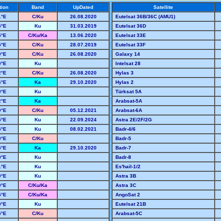
tion
Band
UpDated
Satellite
1
°E
C/Ku
26.08.2020
Eutelsat 36B/36C (AMU1)
5
°E
Ku
31.03.2019
Eutelsat 36D
5
°E
C/Ku/Ka
13.06.2020
Eutelsat 33E
5
°E
C/Ku
28.07.2019
Eutelsat 33F
0
°E
C/Ku
26.08.2020
Galaxy 14
0
°E
Ku
Intelsat 28
2
°E
C/Ku
26.08.2020
Hylas 3
6
°E
Ka
29.10.2020
Hylas 2
0
°E
Ku
Türksat 5A
2
°E
Ka
Arabsat-5A
0
°E
C/Ku
05.12.2021
Arabsat-6A
5
°E
Ku
22.09.2024
Astra 2E/2F/2G
5
°E
Ku
08.02.2021
Badr-4/6
0
°E
C/Ku
Badr-5
5
°E
Ka
29.10.2020
Badr-7
0
°E
Ku
Badr-8
1
°E
Ku
Es'hail-1/2
9
°E
Ku
Astra 3B
0
°E
C/Ku/Ka
Astra 3C
5
°E
C/Ku/Ka
AngoSat 2
0
°E
Ku
Eutelsat 21B
5
°E
C/Ku
Arabsat-5C