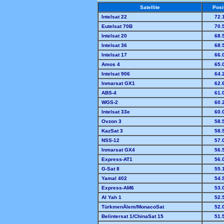
Satellite
Posi
Intelsat 22
72
.
Eutelsat 70B
70
.
Intelsat 20
68
.
Intelsat 36
68
.
Intelsat 17
66
.
Amos 4
65
.
Intelsat 906
64
.
Inmarsat GX1
62
.
ABS-4
61
.
WGS-2
60
.
Intelsat 33e
60
.
Ovzon 3
58
.
KazSat 3
58
.
NSS-12
57
.
Inmarsat GX4
56
.
Express-AT1
56
.
G-Sat 8
55
.
Yamal 402
54
.
Express-AM6
53
.
Al Yah 1
52
.
TürkmenÄlem/MonacoSat
52
.
Belintersat 1/ChinaSat 15
51
.