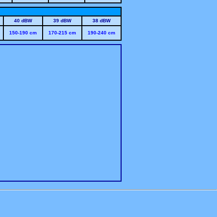
40 dBW
39 dBW
38 dBW
150-190 cm
170-215 cm
190-240 cm