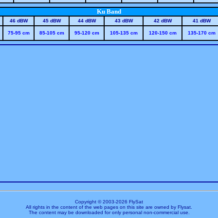
Ku Band
46 dBW
45 dBW
44 dBW
43 dBW
42 dBW
41 dBW
75-95 cm
85-105 cm
95-120 cm
105-135 cm
120-150 cm
135-170 cm
Copyright © 2003-
2026 FlySat
All rights in the content of the web pages on this site are owned by Flysat.
The content may be downloaded for only personal non-commercial use.