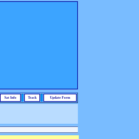
Sat Info
Track
Update Form