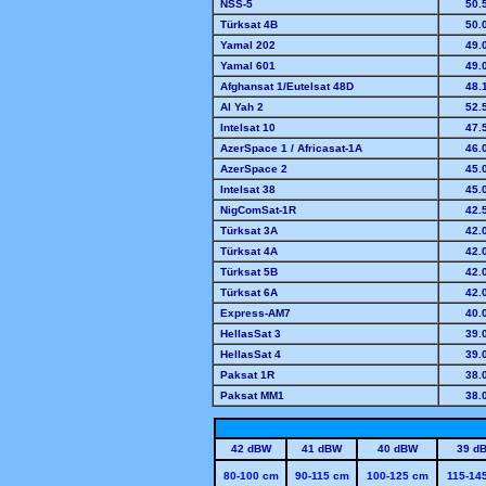
NSS-5
50
.
Türksat 4B
50
.
Yamal 202
49
.
Yamal 601
49
.
Afghansat 1/Eutelsat 48D
48
.
Al Yah 2
52
.
Intelsat 10
47
.
AzerSpace 1 / Africasat-1A
46
.
AzerSpace 2
45
.
Intelsat 38
45
.
NigComSat-1R
42
.
Türksat 3A
42
.
Türksat 4A
42
.
Türksat 5B
42
.
Türksat 6A
42
.
Express-AM7
40
.
HellasSat 3
39
.
HellasSat 4
39
.
Paksat 1R
38
.
Paksat MM1
38
.
42 dBW
41 dBW
40 dBW
39 d
80-100 cm
90-115 cm
100-125 cm
115-14