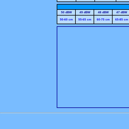
50 dBW
49 dBW
48 dBW
47 dBW
50-60 cm
55-65 cm
60-75 cm
65-85 cm